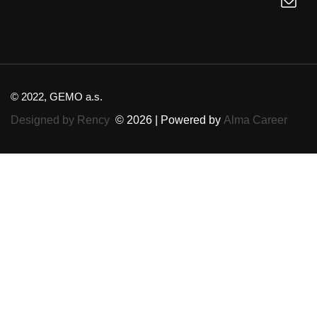
© 2022, GEMO a.s.
Designed by Rency
© 2026 | Powered by
Alma Career
Nahlásit nezákonný obsah
Nastavení cookies
Transparentnost
Reklama na portálech Alma Career
Zásady ochrany soukromí
Podmínky používání