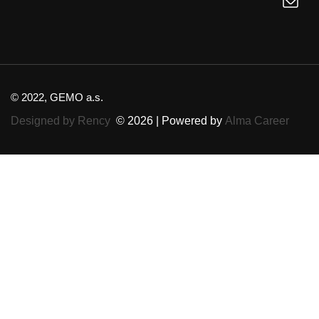
© 2022, GEMO a.s.
Designed by Rency
© 2026 | Powered by
Alma Career
Nahlásit nezákonný obsah
Nastavení cookies
Transparentnost
Reklama na portálech Alma Career
Zásady ochrany soukromí
Podmínky používání